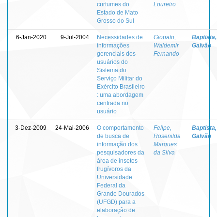
curtumes do
Loureiro
Estado de Mato
Grosso do Sul
6-Jan-2020
9-Jul-2004
Necessidades de
Giopato,
Baptista,
informações
Waldemir
Galvão
gerenciais dos
Fernando
usuários do
Sistema do
Serviço Militar do
Exército Brasileiro
: uma abordagem
centrada no
usuário
3-Dez-2009
24-Mai-2006
O comportamento
Felipe,
Baptista,
de busca de
Rosenilda
Galvão
informação dos
Marques
pesquisadores da
da Silva
área de insetos
frugívoros da
Universidade
Federal da
Grande Dourados
(UFGD) para a
elaboração de