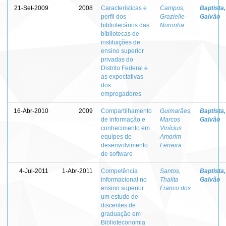
21-Set-2009
2008
Características e
Campos,
Baptista,
perfil dos
Grazielle
Galvão
bibliotecários das
Noronha
bibliotecas de
instituições de
ensino superior
privadas do
Distrito Federal e
as expectativas
dos
empregadores
16-Abr-2010
2009
Compartilhamento
Guimarães,
Baptista,
de informação e
Marcos
Galvão
conhecimento em
Vinícius
equipes de
Amorim
desenvolvimento
Ferreira
de software
4-Jul-2011
1-Abr-2011
Competência
Santos,
Baptista,
informacional no
Thalita
Galvão
ensino superior :
Franco dos
um estudo de
discentes de
graduação em
Biblioteconomia