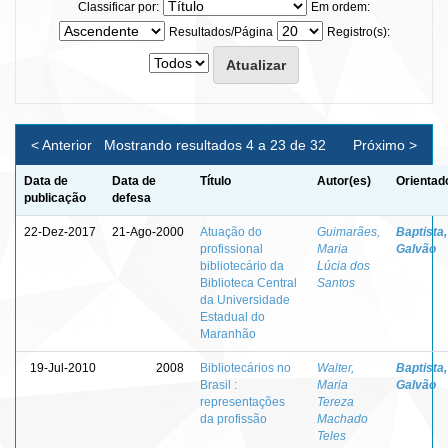
Classificar por:
Em ordem:
Resultados/Página
Registro(s):
< Anterior
Mostrando resultados 4 a 23 de 32
Próximo >
Data de
Data de
Título
Autor(es)
Orientad
publicação
defesa
22-Dez-2017
21-Ago-2000
Atuação do
Guimarães,
Baptista,
profissional
Maria
Galvão
bibliotecário da
Lúcia dos
Biblioteca Central
Santos
da Universidade
Estadual do
Maranhão
19-Jul-2010
2008
Bibliotecários no
Walter,
Baptista,
Brasil :
Maria
Galvão
representações
Tereza
da profissão
Machado
Teles