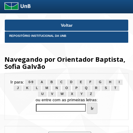
Skip
Voltar
navigation
REPOSITÓRIO INSTITUCIONAL DA UNB
Navegando por Orientador Baptista,
Sofia Galvão
Ir para:
0-9
A
B
C
D
E
F
G
H
I
J
K
L
M
N
O
P
Q
R
S
T
U
V
W
X
Y
Z
ou entre com as primeiras letras: