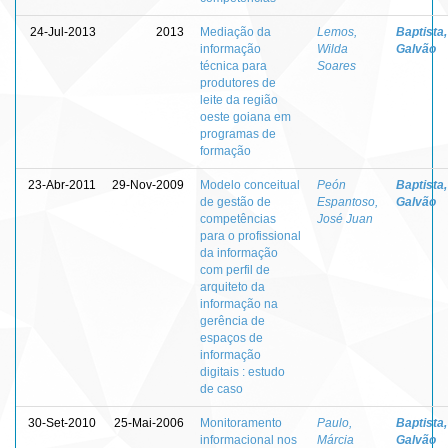
24-Jul-2013
2013
Mediação da
Lemos,
Baptista,
informação
Wilda
Galvão
técnica para
Soares
produtores de
leite da região
oeste goiana em
programas de
formação
23-Abr-2011
29-Nov-2009
Modelo conceitual
Peón
Baptista,
de gestão de
Espantoso,
Galvão
competências
José Juan
para o profissional
da informação
com perfil de
arquiteto da
informação na
gerência de
espaços de
informação
digitais : estudo
de caso
30-Set-2010
25-Mai-2006
Monitoramento
Paulo,
Baptista,
informacional nos
Márcia
Galvão