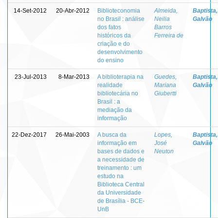
14-Set-2012
20-Abr-2012
Biblioteconomia
Almeida,
Baptista,
no Brasil : análise
Neilia
Galvão
dos fatos
Barros
históricos da
Ferreira de
criação e do
desenvolvimento
do ensino
23-Jul-2013
8-Mar-2013
A biblioterapia na
Guedes,
Baptista,
realidade
Mariana
Galvão
bibliotecária no
Giubertti
Brasil : a
mediação da
informação
22-Dez-2017
26-Mai-2003
A busca da
Lopes,
Baptista,
informação em
José
Galvão
bases de dados e
Neuton
a necessidade de
treinamento : um
estudo na
Biblioteca Central
da Universidade
de Brasília - BCE-
UnB