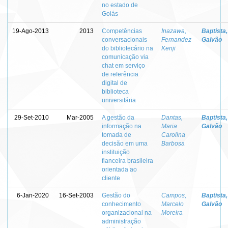
no estado de
Goiás
19-Ago-2013
2013
Competências
Inazawa,
Baptista,
conversacionais
Fernandez
Galvão
do bibliotecário na
Kenji
comunicação via
chat em serviço
de referência
digital de
biblioteca
universitária
29-Set-2010
Mar-2005
A gestão da
Dantas,
Baptista,
informação na
Maria
Galvão
tomada de
Carolina
decisão em uma
Barbosa
instituição
fianceira brasileira
orientada ao
cliente
6-Jan-2020
16-Set-2003
Gestão do
Campos,
Baptista,
conhecimento
Marcelo
Galvão
organizacional na
Moreira
administração