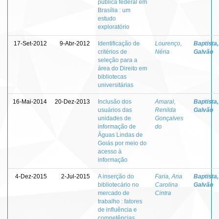
pública federal em
Brasília : um
estudo
exploratório
17-Set-2012
9-Abr-2012
Identificação de
Lourenço,
Baptista,
critérios de
Néria
Galvão
seleção para a
área do Direito em
bibliotecas
universitárias
16-Mai-2014
20-Dez-2013
Inclusão dos
Amaral,
Baptista,
usuários das
Renilda
Galvão
unidades de
Gonçalves
informação de
do
Águas Lindas de
Goiás por meio do
acesso à
informação
4-Dez-2015
2-Jul-2015
A inserção do
Faria, Ana
Baptista,
bibliotecário no
Carolina
Galvão
mercado de
Cintra
trabalho : fatores
de influência e
competências