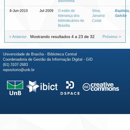
taxonomia
8-Jun-2010
Jul-2009
O estilo de
Silva,
Baptista,
liderança dos
Janaina
Galvão
bibliotecários de
Costa
Brasília
< Anterior
Mostrando resultados 4 a 23 de 32
Próximo >
Universidade de Brasília - Biblioteca Central
Coordenadoria de Gestão da Informação Digital - GID
(61) 3107-2683
repositorio@unb.br
Fale conosco