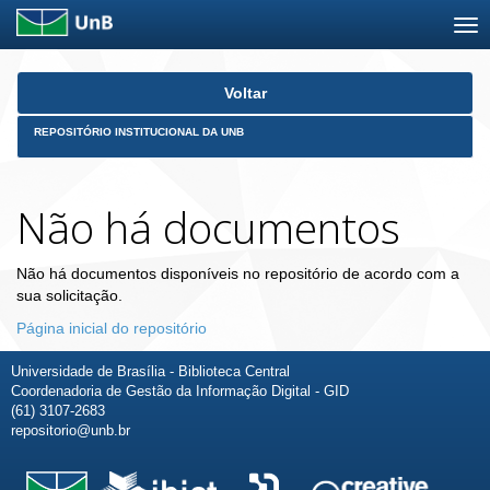
Skip
Voltar
navigation
REPOSITÓRIO INSTITUCIONAL DA UNB
Não há documentos
Não há documentos disponíveis no repositório de acordo com a
sua solicitação.
Página inicial do repositório
Universidade de Brasília - Biblioteca Central
Coordenadoria de Gestão da Informação Digital - GID
(61) 3107-2683
repositorio@unb.br