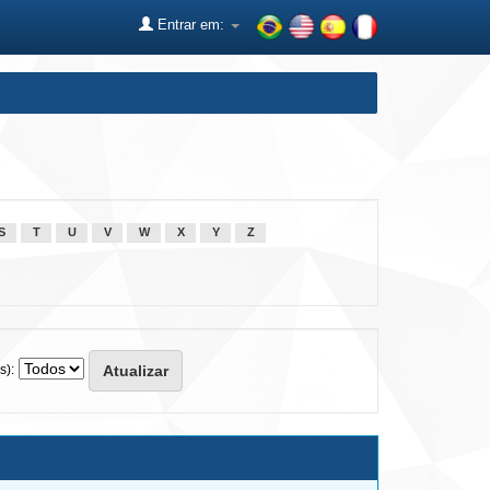
Entrar em:
S
T
U
V
W
X
Y
Z
s):