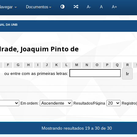
Navegar
Documentos
A-
A
A+
NAL DA UNB
rade, Joaquim Pinto de
F
G
H
I
J
K
L
M
N
O
P
Q
R
ou entre com as primeiras letras:
Em ordem:
Resultados/Página
Registro(
Mostrando resultados 19 a 30 de 30