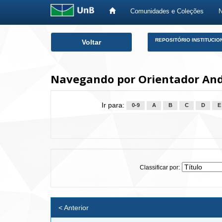
Comunidades e Coleções
Skip
REPOSITÓRIO INSTITUCIO
Voltar
navigation
Navegando por Orientador And
Ir para:
0-9
A
B
C
D
E
Classificar por:
< Anterior