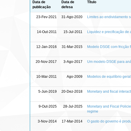
Data de
Data de
Título
publicação
defesa
23-Fev-2021
31-Ago-2020
Limites ao endividamento s
14-Out-2011
15-Jul-2011
Liquidez e precificação de 
12-Jan-2016
31-Mar-2015
Modelo DSGE com fricção f
20-Nov-2017
3-Ago-2017
Um modelo DSGE para anál
10-Mar-2011
Ago-2009
Modelos de equilíbrio geral
5-Jun-2019
20-Dez-2018
Monetary and fiscal interac
9-Out-2025
28-Jul-2025
Monetary and Fiscal Policie
regime
3-Nov-2014
17-Mar-2014
O gasto do governo é produ