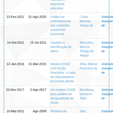
pequenas
amostras
23-Fev-2021
31-Ago-2020
Limites ao
Costa,
Andrade
endividamento
Marcelo
Joaquim
sob restrições
Araujo da
de
ocasionais
economia
14-Out-2011
15-Jul-2011
Liquidez e
Marcolino,
Andrade
precificação de
Marcos
Joaquim
ativos
Thiago de
de
Araújo
12-Jan-2016
31-Mar-2015
Modelo DSGE
Silva, Márcio
Andrade
com fricção
Francisco da
Joaquim
financeira : o caso
de
de uma pequena
economia aberta
20-Nov-2017
3-Ago-2017
Um modelo DSGE
Beviláqua,
Andrade
para análise de
Giovanni
Joaquim
desigualdade de
Silva
de
renda
10-Mar-2011
Ago-2009
Modelos de
Dias,
Andrade