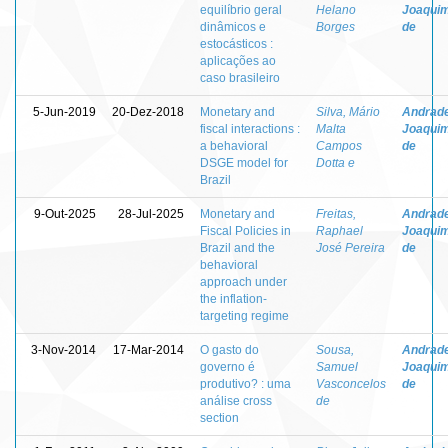
equilíbrio geral
Helano
Joaquim
dinâmicos e
Borges
de
estocásticos :
aplicações ao
caso brasileiro
5-Jun-2019
20-Dez-2018
Monetary and
Silva, Mário
Andrade
fiscal interactions :
Malta
Joaquim
a behavioral
Campos
de
DSGE model for
Dotta e
Brazil
9-Out-2025
28-Jul-2025
Monetary and
Freitas,
Andrade
Fiscal Policies in
Raphael
Joaquim
Brazil and the
José Pereira
de
behavioral
approach under
the inflation-
targeting regime
3-Nov-2014
17-Mar-2014
O gasto do
Sousa,
Andrade
governo é
Samuel
Joaquim
produtivo? : uma
Vasconcelos
de
análise cross
de
section