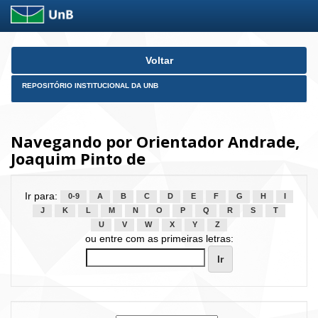
Skip
Voltar
navigation
REPOSITÓRIO INSTITUCIONAL DA UNB
Navegando por Orientador Andrade,
Joaquim Pinto de
Ir para:
0-9
A
B
C
D
E
F
G
H
I
J
K
L
M
N
O
P
Q
R
S
T
U
V
W
X
Y
Z
ou entre com as primeiras letras: