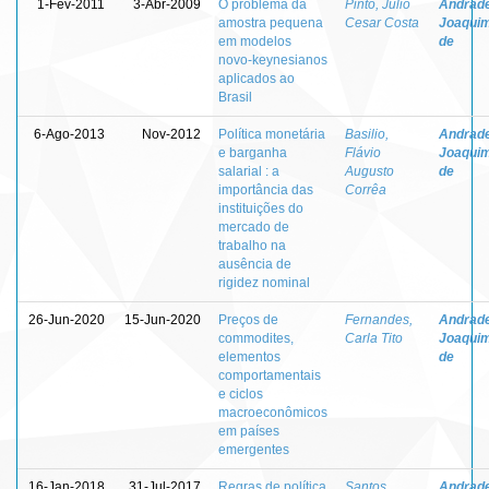
1-Fev-2011
3-Abr-2009
O problema da
Pinto, Julio
Andrade
amostra pequena
Cesar Costa
Joaquim
em modelos
de
novo-keynesianos
aplicados ao
Brasil
6-Ago-2013
Nov-2012
Política monetária
Basilio,
Andrade
e barganha
Flávio
Joaquim
salarial : a
Augusto
de
importância das
Corrêa
instituições do
mercado de
trabalho na
ausência de
rigidez nominal
26-Jun-2020
15-Jun-2020
Preços de
Fernandes,
Andrade
commodites,
Carla Tito
Joaquim
elementos
de
comportamentais
e ciclos
macroeconômicos
em países
emergentes
16-Jan-2018
31-Jul-2017
Regras de política
Santos,
Andrade