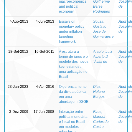
macroeconomics
Guilherme
Joaquim
and political
Berse
de
economy
Rodrigues
7-Ago-2013
4-Jun-2013
Essays on
Souza,
Andrade
monetary policy
Gustavo
Joaquim
under inflation
José de
de
targeting
Guimarães e
framework
18-Set-2012
16-Set-2011
A estrutura a
Araújo, Luiz
Andrade
termo de juros e o
Alberto D
Joaquim
modelo dos novos
´Ávila de
de
keynesianos :
uma aplicação no
Brasil
23-Jan-2023
4-Abr-2016
O gerenciamento
Dias,
Andrade
da dívida pública
Helano
Joaquim
em uma
Borges
de
abordagem DSGE
3-Dez-2009
17-Jun-2008
Interação entre
Pires,
Andrade
política monetária
Manoel
Joaquim
e fiscal no Brasil
Carlos de
de
em modelos
Castro
robustos a