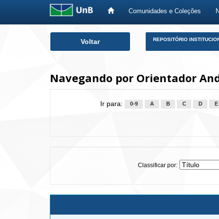
Comunidades e Coleções
Skip
REPOSITÓRIO INSTITUCIO
Voltar
navigation
Navegando por Orientador And
Ir para:
0-9
A
B
C
D
E
Classificar por: