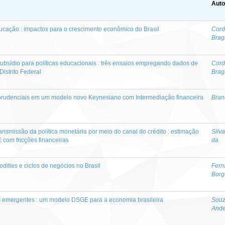
Auto
ucação : impactos para o crescimento econômico do Brasil
Cord
Brag
subsídio para políticas educacionais : três ensaios empregando dados de
Cord
istrito Federal
Brag
oprudenciais em um modelo novo Keynesiano com Intermediação financeira
Brand
nsmissão da política monetária por meio do canal do crédito : estimação
Silv
om fricções financeiras
da
ties e ciclos de negócios no Brasil
Fern
Borg
 emergentes : um modelo DSGE para a economia brasileira
Souz
Ande