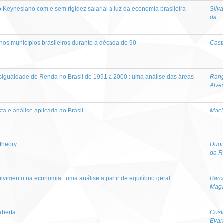
eynesiano com e sem rigidez salarial à luz da economia brasileira
Silv
da
os municípios brasileiros durante a década de 90
Cast
igualdade de Renda no Brasil de 1991 a 2000 : uma análise das áreas
Rang
Alve
ta e análise aplicada ao Brasil
Maci
 theory
Duqu
da R
vimento na economia : uma análise a partir de equilíbrio geral
Barc
Mag
aberta
Cost
Evar