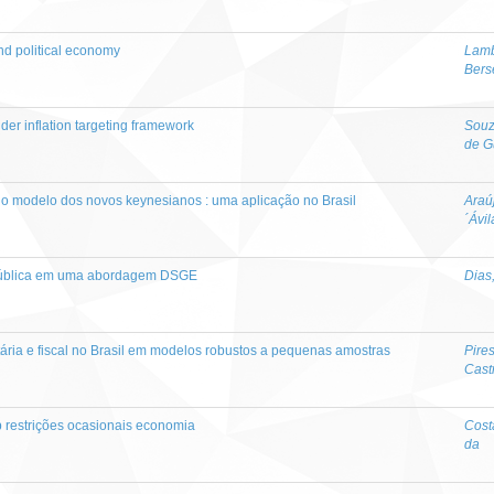
d political economy
Lamb
Bers
er inflation targeting framework
Souz
de G
 e o modelo dos novos keynesianos : uma aplicação no Brasil
Araú
´Ávil
pública em uma abordagem DSGE
Dias
tária e fiscal no Brasil em modelos robustos a pequenas amostras
Pire
Cast
 restrições ocasionais economia
Cost
da