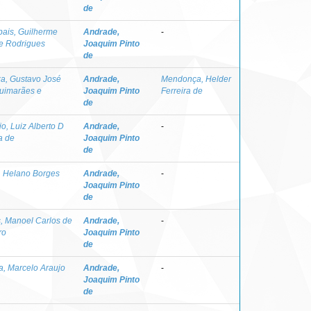
de
ais, Guilherme
Andrade,
-
e Rodrigues
Joaquim Pinto
de
a, Gustavo José
Andrade,
Mendonça, Helder
uimarães e
Joaquim Pinto
Ferreira de
de
jo, Luiz Alberto D
Andrade,
-
a de
Joaquim Pinto
de
, Helano Borges
Andrade,
-
Joaquim Pinto
de
s, Manoel Carlos de
Andrade,
-
ro
Joaquim Pinto
de
a, Marcelo Araujo
Andrade,
-
Joaquim Pinto
de