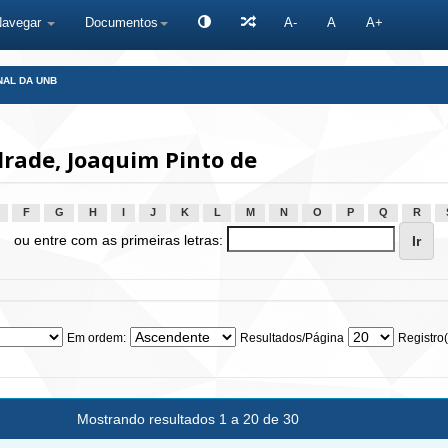
Navegar
Documentos
A-
A
A+
NAL DA UNB
rade, Joaquim Pinto de
F
G
H
I
J
K
L
M
N
O
P
Q
R
ou entre com as primeiras letras:
Em ordem:
Resultados/Página
Registro(
Mostrando resultados 1 a 20 de 30