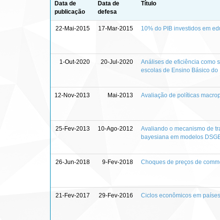
Data de
Data de
Título
publicação
defesa
22-Mai-2015
17-Mar-2015
10% do PIB investidos em ed
1-Out-2020
20-Jul-2020
Análises de eficiência como 
escolas de Ensino Básico do D
12-Nov-2013
Mai-2013
Avaliação de políticas macr
25-Fev-2013
10-Ago-2012
Avaliando o mecanismo de tra
bayesiana em modelos DSGE c
26-Jun-2018
9-Fev-2018
Choques de preços de commodi
21-Fev-2017
29-Fev-2016
Ciclos econômicos em países