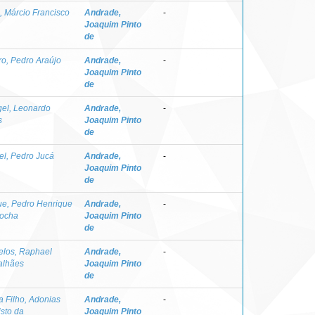
a, Márcio Francisco
Andrade,
-
Joaquim Pinto
de
ro, Pedro Araújo
Andrade,
-
Joaquim Pinto
de
el, Leonardo
Andrade,
-
s
Joaquim Pinto
de
el, Pedro Jucá
Andrade,
-
Joaquim Pinto
de
e, Pedro Henrique
Andrade,
-
ocha
Joaquim Pinto
de
elos, Raphael
Andrade,
-
alhães
Joaquim Pinto
de
a Filho, Adonias
Andrade,
-
isto da
Joaquim Pinto