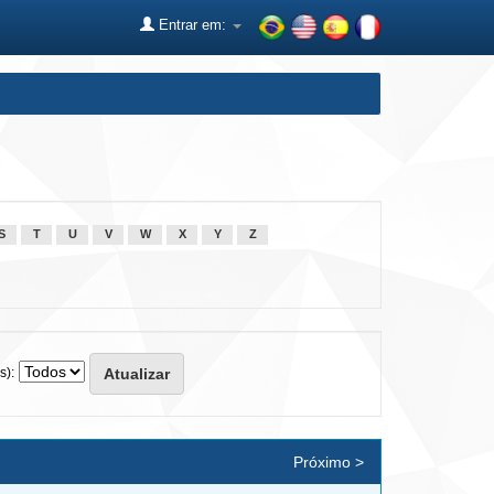
Entrar em:
S
T
U
V
W
X
Y
Z
s):
Próximo >