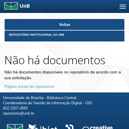
Skip
Voltar
navigation
REPOSITÓRIO INSTITUCIONAL DA UNB
Não há documentos
Não há documentos disponíveis no repositório de acordo com a
sua solicitação.
Página inicial do repositório
Universidade de Brasília - Biblioteca Central
Coordenadoria de Gestão da Informação Digital - GID
(61) 3107-2683
repositorio@unb.br