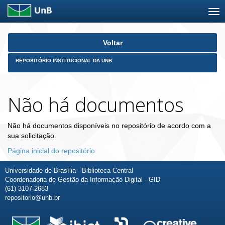
Skip
Voltar
navigation
REPOSITÓRIO INSTITUCIONAL DA UNB
Não há documentos
Não há documentos disponíveis no repositório de acordo com a
sua solicitação.
Página inicial do repositório
Universidade de Brasília - Biblioteca Central
Coordenadoria de Gestão da Informação Digital - GID
(61) 3107-2683
repositorio@unb.br