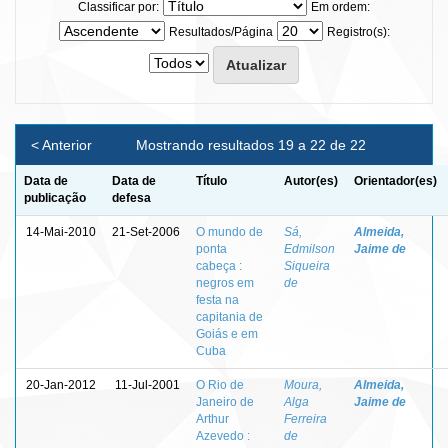
Classificar por:
Em ordem:
Resultados/Página
Registro(s):
< Anterior
Mostrando resultados 19 a 22 de 22
Data de
Data de
Título
Autor(es)
Orientador(es)
publicação
defesa
14-Mai-2010
21-Set-2006
O mundo de
Sá,
Almeida,
ponta
Edmilson
Jaime de
cabeça :
Siqueira
negros em
de
festa na
capitania de
Goiás e em
Cuba
20-Jan-2012
11-Jul-2001
O Rio de
Moura,
Almeida,
Janeiro de
Alga
Jaime de
Arthur
Ferreira
Azevedo :
de