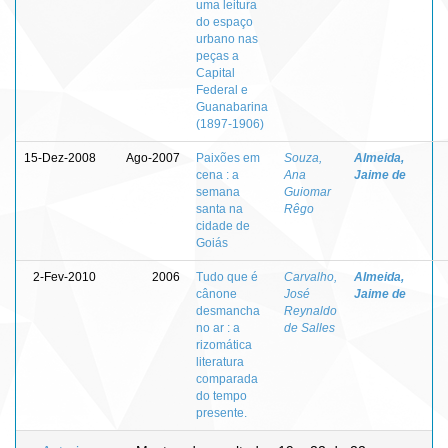
uma leitura
do espaço
urbano nas
peças a
Capital
Federal e
Guanabarina
(1897-1906)
15-Dez-2008
Ago-2007
Paixões em
Souza,
Almeida,
cena : a
Ana
Jaime de
semana
Guiomar
santa na
Rêgo
cidade de
Goiás
2-Fev-2010
2006
Tudo que é
Carvalho,
Almeida,
cânone
José
Jaime de
desmancha
Reynaldo
no ar : a
de Salles
rizomática
literatura
comparada
do tempo
presente.