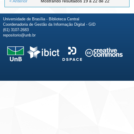
< Anterior
Mostrando resultados 19 a 22 de 22
Universidade de Brasília - Biblioteca Central
Coordenadoria de Gestão da Informação Digital - GID
(61) 3107-2683
repositorio@unb.br
Fale conosco
Sobre