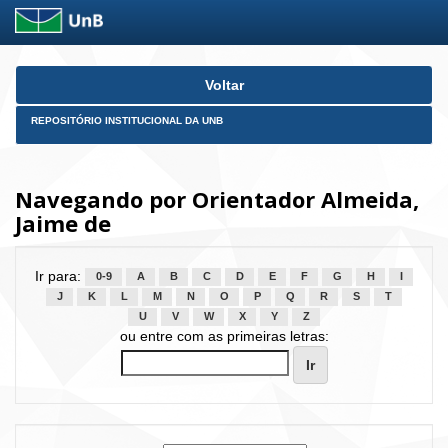
Skip
Voltar
navigation
REPOSITÓRIO INSTITUCIONAL DA UNB
Navegando por Orientador Almeida,
Jaime de
Ir para:
0-9
A
B
C
D
E
F
G
H
I
J
K
L
M
N
O
P
Q
R
S
T
U
V
W
X
Y
Z
ou entre com as primeiras letras: