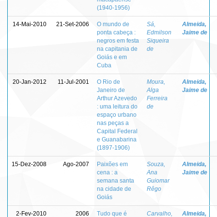
(1940-1956)
14-Mai-2010
21-Set-2006
O mundo de
Sá,
Almeida,
ponta cabeça :
Edmilson
Jaime de
negros em festa
Siqueira
na capitania de
de
Goiás e em
Cuba
20-Jan-2012
11-Jul-2001
O Rio de
Moura,
Almeida,
Janeiro de
Alga
Jaime de
Arthur Azevedo
Ferreira
: uma leitura do
de
espaço urbano
nas peças a
Capital Federal
e Guanabarina
(1897-1906)
15-Dez-2008
Ago-2007
Paixões em
Souza,
Almeida,
cena : a
Ana
Jaime de
semana santa
Guiomar
na cidade de
Rêgo
Goiás
2-Fev-2010
2006
Tudo que é
Carvalho,
Almeida,