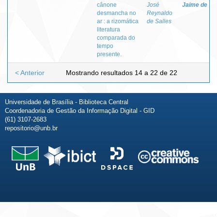
cânone
José
Jaime de
desmancha no
Reynaldo
ar : a rizomática
de Salles
literatura
comparada do
tempo
presente.
< Anterior
Mostrando resultados 14 a 22 de 22
Universidade de Brasília - Biblioteca Central
Coordenadoria de Gestão da Informação Digital - GID
(61) 3107-2683
repositorio@unb.br
Fale conosco