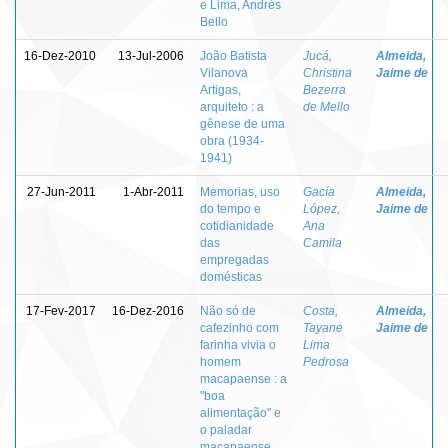
e Lima, Andrés
Bello
16-Dez-2010
13-Jul-2006
João Batista
Jucá,
Almeida,
Vilanova
Christina
Jaime de
Artigas,
Bezerra
arquiteto : a
de Mello
gênese de uma
obra (1934-
1941)
27-Jun-2011
1-Abr-2011
Memorias, uso
Gacía
Almeida,
do tempo e
López,
Jaime de
cotidianidade
Ana
das
Camila
empregadas
domésticas
17-Fev-2017
16-Dez-2016
Não só de
Costa,
Almeida,
cafezinho com
Tayane
Jaime de
farinha vivia o
Lima
homem
Pedrosa
macapaense : a
"boa
alimentação" e
o paladar
macapaense