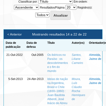
Classificar por:
Em ordem:
Resultados/Página
Registro(s):
< Anterior
Mostrando resultados 14 a 22 de 22
Data de
Data de
Título
Autor(es)
Orientador(e
publicação
defesa
21-Out-2022
Out-2005
Os ibéricos no
Santos,
Almeida,
Paraíso : os
Liliane
Jaime de
descobrimentos
Carneiro
e o fim do
mundo
5-Set-2013
24-Abr-2013
Ideias de nação
Moura,
Almeida,
na Argentina,
Luís
Jaime de
Brasil e Chile
Cláudio
(1830–1860) :
Rocha
Juan Bautista
Henriques
Alberdi, José
de
Inácio de Abreu