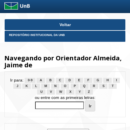
Skip
Voltar
navigation
REPOSITÓRIO INSTITUCIONAL DA UNB
Navegando por Orientador Almeida,
Jaime de
Ir para:
0-9
A
B
C
D
E
F
G
H
I
J
K
L
M
N
O
P
Q
R
S
T
U
V
W
X
Y
Z
ou entre com as primeiras letras: