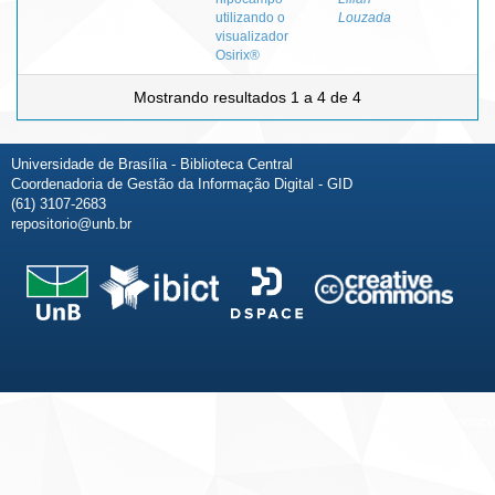
utilizando o
Louzada
visualizador
Osirix®
Mostrando resultados 1 a 4 de 4
Universidade de Brasília - Biblioteca Central
Coordenadoria de Gestão da Informação Digital - GID
(61) 3107-2683
repositorio@unb.br
Fale conosco
Sobre