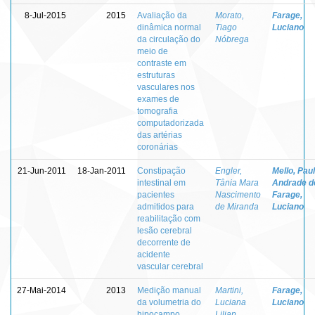
8-Jul-2015
2015
Avaliação da
Morato,
Farage,
dinâmica normal
Tiago
Luciano
da circulação do
Nóbrega
meio de
contraste em
estruturas
vasculares nos
exames de
tomografia
computadorizada
das artérias
coronárias
21-Jun-2011
18-Jan-2011
Constipação
Engler,
Mello, Pau
intestinal em
Tânia Mara
Andrade d
pacientes
Nascimento
Farage,
admitidos para
de Miranda
Luciano
reabilitação com
lesão cerebral
decorrente de
acidente
vascular cerebral
27-Mai-2014
2013
Medição manual
Martini,
Farage,
da volumetria do
Luciana
Luciano
hipocampo
Lilian