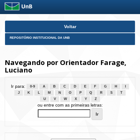
Skip
Voltar
navigation
REPOSITÓRIO INSTITUCIONAL DA UNB
Navegando por Orientador Farage,
Luciano
Ir para:
0-9
A
B
C
D
E
F
G
H
I
J
K
L
M
N
O
P
Q
R
S
T
U
V
W
X
Y
Z
ou entre com as primeiras letras: