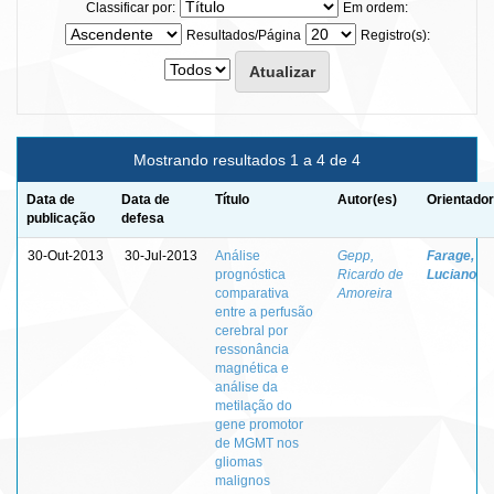
Classificar por:
Em ordem:
Resultados/Página
Registro(s):
Mostrando resultados 1 a 4 de 4
Data de
Data de
Título
Autor(es)
Orientador
publicação
defesa
30-Out-2013
30-Jul-2013
Análise
Gepp,
Farage,
prognóstica
Ricardo de
Luciano
comparativa
Amoreira
entre a perfusão
cerebral por
ressonância
magnética e
análise da
metilação do
gene promotor
de MGMT nos
gliomas
malignos